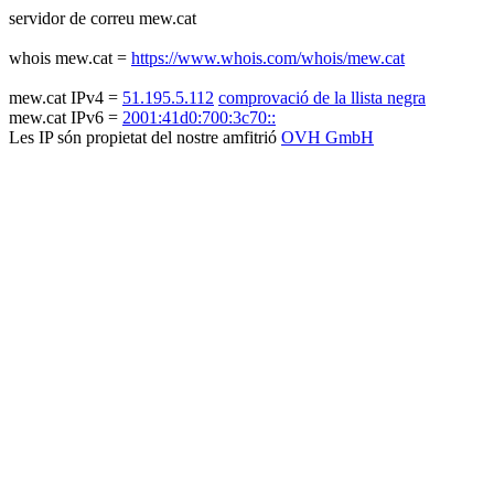
servidor de correu mew.cat
whois mew.cat =
https://www.whois.com/whois/mew.cat
mew.cat IPv4 =
51.195.5.112
comprovació de la llista negra
mew.cat IPv6 =
2001:41d0:700:3c70::
Les IP són propietat del nostre amfitrió
OVH GmbH